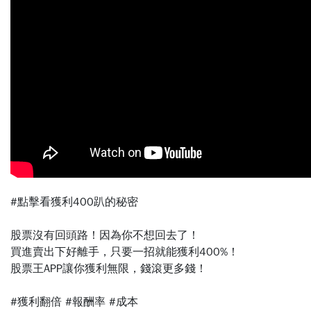
#點擊看獲利400趴的秘密
⠀⠀
股票沒有回頭路！因為你不想回去了！
買進賣出下好離手，只要一招就能獲利400%！
股票王APP讓你獲利無限，錢滾更多錢！
⠀⠀
#獲利翻倍
#報酬率
#成本